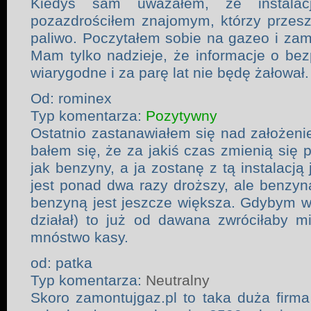
Kiedyś sam uważałem, że instalac
pozazdrościłem znajomym, którzy przesz
paliwo. Poczytałem sobie na gazeo i zam
Mam tylko nadzieje, że informacje o be
wiarygodne i za parę lat nie będę żałował.
Od: rominex
Typ komentarza:
Pozytywny
Ostatnio zastanawiałem się nad założenie
bałem się, że za jakiś czas zmienią się 
jak benzyny, a ja zostanę z tą instalacją
jest ponad dwa razy droższy, ale benzyn
benzyną jest jeszcze większa. Gdybym wted
działał) to już od dawana zwróciłaby mi
mnóstwo kasy.
od: patka
Typ komentarza:
Neutralny
Skoro zamontujgaz.pl to taka duża firma 